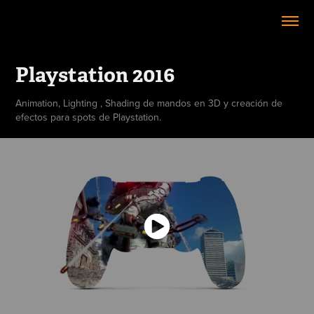
Playstation 2016
Animation, Lighting , Shading de mandos en 3D y creación de
efectos para spots de Playstation.